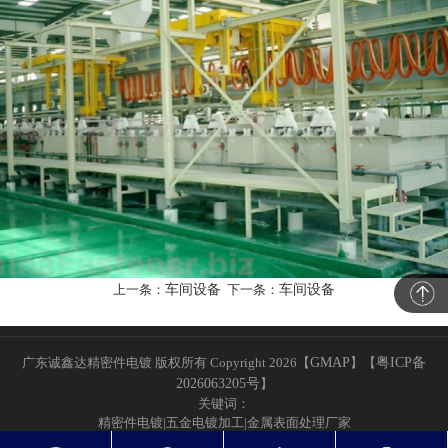
上一条：
车间设备
下一条：
车间设备
广东诚鑫达精密件电镀 版权所有 Copyright 2026【
GMAP
】
【
粤ICP备
2026063205号
】
关键词：
精密件电镀|五金电镀加工|金属表面处理厂家