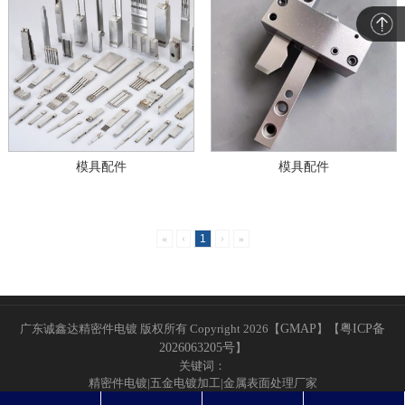
模具配件
模具配件
«
‹
1
›
»
广东诚鑫达精密件电镀 版权所有 Copyright 2026【
GMAP
】
【
粤ICP备
2026063205号
】
关键词：
精密件电镀|五金电镀加工|金属表面处理厂家