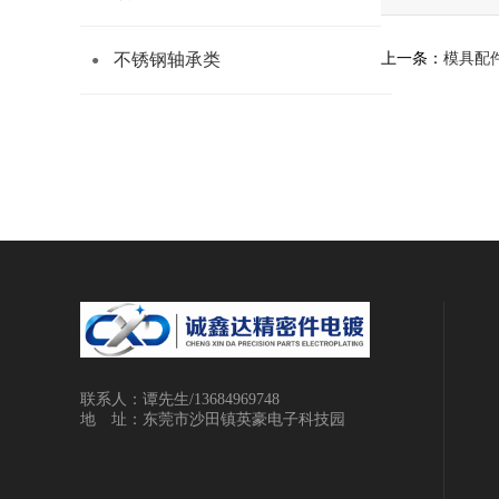
上一条：
模具配
不锈钢轴承类
联系人：谭先生/13684969748
地 址：东莞市沙田镇英豪电子科技园